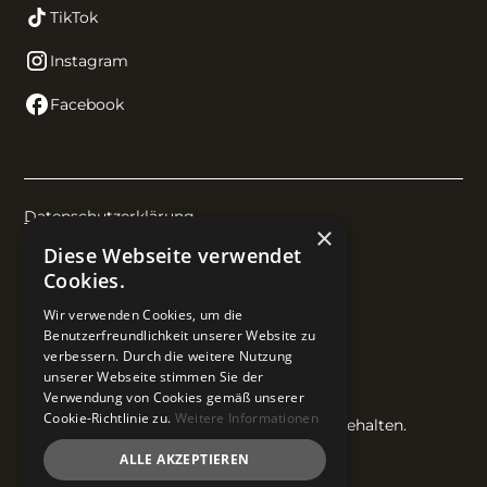
TikTok
Instagram
Facebook
Datenschutzerklärung
×
Diese Webseite verwendet
Impressum
Cookies.
Wir verwenden Cookies, um die
AGB
Benutzerfreundlichkeit unserer Website zu
verbessern. Durch die weitere Nutzung
Cookie-Einstellungen
unserer Webseite stimmen Sie der
Verwendung von Cookies gemäß unserer
Cookie-Richtlinie zu.
Weitere Informationen
© 2026 Finesse Aesthetic. Alle Rechte vorbehalten.
ALLE AKZEPTIEREN