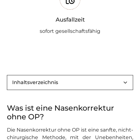
Ausfallzeit
sofort gesellschaftsfähig
Inhaltsverzeichnis
Was ist eine Nasenkorrektur ohne OP?
Was ist eine Nasenkorrektur
Wie funktioniert eine Nasenkorrektur mit
ohne OP?
Hyaluronsäure?
Die Nasenkorrektur ohne OP ist eine sanfte, nicht-
Ablauf der Behandlung
chirurgische Methode, mit der Unebenheiten,