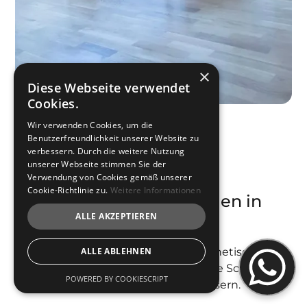
×
Diese Webseite verwendet
Cookies.
Wir verwenden Cookies, um die
Benutzerfreundlichkeit unserer Website zu
verbessern. Durch die weitere Nutzung
unserer Webseite stimmen Sie der
Verwendung von Cookies gemäß unserer
Cookie-Richtlinie zu.
Weitere Informationen
Weitere Behandlungen in
München
ALLE AKZEPTIEREN
Entdecke unsere vielfältigen ästhetischen
ALLE ABLEHNEN
Behandlungen, die deine natürliche Schönheit
POWERED BY COOKIESCRIPT
unterstreichen und verbessern.