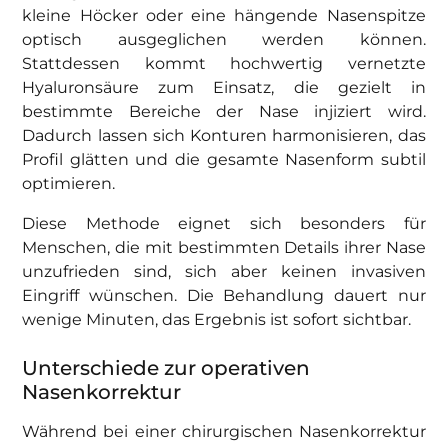
kleine Höcker oder eine hängende Nasenspitze
Für wen eignet sich die Nasenkorrektur ohne OP?
optisch ausgeglichen werden können.
Stattdessen kommt hochwertig vernetzte
Wie lange hält das Ergebnis?
Hyaluronsäure zum Einsatz, die gezielt in
bestimmte Bereiche der Nase injiziert wird.
Was sollte ich nach der Behandlung beachten?
Dadurch lassen sich Konturen harmonisieren, das
Profil glätten und die gesamte Nasenform subtil
Risiken & Nebenwirkungen
optimieren.
Diese Methode eignet sich besonders für
Menschen, die mit bestimmten Details ihrer Nase
unzufrieden sind, sich aber keinen invasiven
Eingriff wünschen. Die Behandlung dauert nur
wenige Minuten, das Ergebnis ist sofort sichtbar.
Unterschiede zur operativen
Nasenkorrektur
Während bei einer chirurgischen Nasenkorrektur